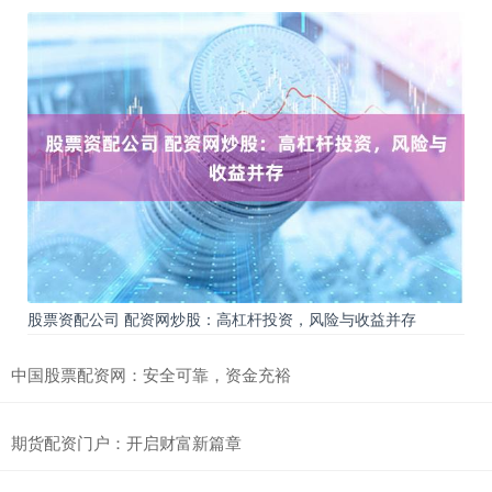
股票资配公司 配资网炒股：高杠杆投资，风险与收益并存
中国股票配资网：安全可靠，资金充裕
期货配资门户：开启财富新篇章