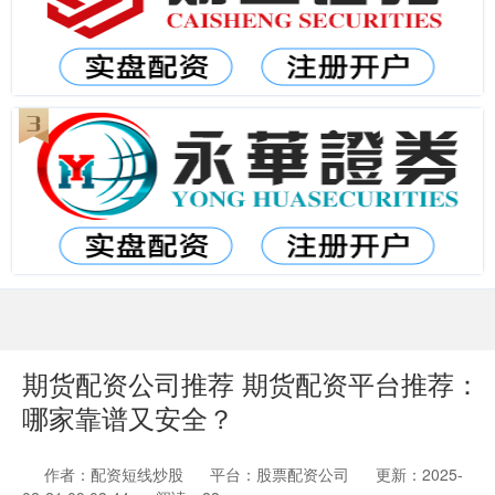
期货配资公司推荐 期货配资平台推荐：
哪家靠谱又安全？
作者：配资短线炒股
平台：股票配资公司
更新：2025-