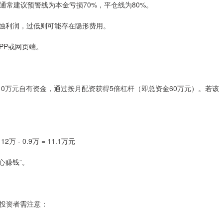
，通常建议预警线为本金亏损70%，平仓线为80%。
会侵蚀利润，过低则可能存在隐形费用。
APP或网页端。
10万元自有资金，通过按月配资获得5倍杠杆（即总资金60万元）。若该
万 - 0.9万 = 11.1万元
心赚钱”。
投资者需注意：