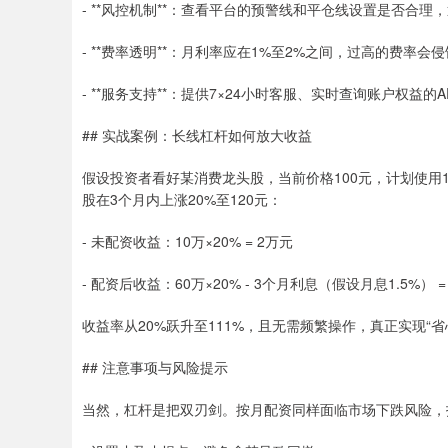
- **风控机制**：查看平台的预警线和平仓线设置是否合理
- **费率透明**：月利率应在1%至2%之间，过高的费率
- **服务支持**：提供7×24小时客服、实时查询账户权益的
## 实战案例：长线杠杆如何放大收益
假设投资者看好某消费龙头股，当前价格100元，计划使用
股在3个月内上涨20%至120元：
- 未配资收益：10万×20% = 2万元
- 配资后收益：60万×20% - 3个月利息（假设月息1.5%） = 12
收益率从20%跃升至111%，且无需频繁操作，真正实现“省
## 注意事项与风险提示
当然，杠杆是把双刃剑。按月配资同样面临市场下跌风险，